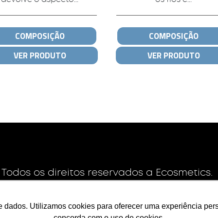
COMPOSIÇÃO
COMPOSIÇÃO
VER PRODUTO
VER PRODUTO
. Todos os direitos reservados a Ecosmetics.
a empresa: 09213892/0001-83
NDUSTRIA IMPORTACAO E EXPORTACAO DE COSMETICOS LTDA
e dados. Utilizamos cookies para oferecer uma experiência perso
concorda com o uso de cookies.