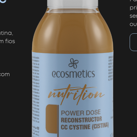
pr
se
ou
tina,
m fios
 com