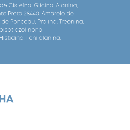
de Cisteína, Glicina, Alanina,
nte Preto 28440, Amarelo de
 de Ponceau, Prolina, Treonina,
roisotiazolinona,
Histidina, Fenilalanina.
NHA