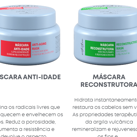
SCARA ANTI-IDADE
MÁSCARA
RECONSTRUTOR
Hidrata instantaneament
ina os radicais livres que
restaura os cabelos sem v
aquecem e envelhecem os
As propriedades terapêut
os. Reduz a porosidade,
da argila vulcânica
umenta a resistência e
remineralizam e rejuvene
devolve o aspecto...
os fios e...