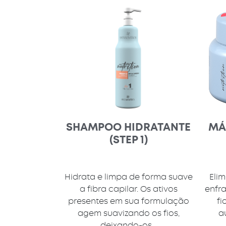
SHAMPOO HIDRATANTE
MÁ
(STEP 1)
Hidrata e limpa de forma suave
Elim
a fibra capilar. Os ativos
enfr
presentes em sua formulação
fi
agem suavizando os fios,
a
deixando-os...