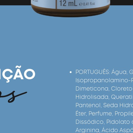
os
IÇÃO
PORTUGUÊS: Água, Gl
Isopropanolamino-PG
Dimeticona, Cloreto 
Hidrolisada, Querati
Pantenol, Seda Hidro
Éter, Perfume, Propil
Dissódico, Pidolato 
Arginina, Ácido Aspá