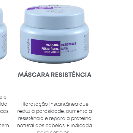
MÁSCARA RESISTÊNCIA
A
e e
ida.
Hidratação instantânea que
icas
reduz a porosidade, aumenta a
resistência e repara a proteína
scem
natural dos cabelos. É indicada
para cabelos...