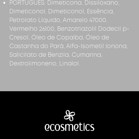
PORTUGUÊS: Dimeticona, Dissiloxano,
Dimeticonol, Dimeticonol, Essência,
Petrolato Líquido, Amarelo 47000,
Vermelho 26100, Benzotriazolil Dodecil p-
Cresol, Óleo de Copaíba, Óleo de
Castanha do Pará, Alfa-Isometil Ionona,
Salicilato de Benzila, Cumarina,
Dextrolimoneno, Linalol.