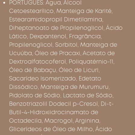
PORTUGUÊS: Água, Álcool
Cetoestearílico, Manteiga de Karité,
Estearamidopropil Dimetilamina,
Diheptanoato de Propilenoglicol, Ácido
Lático, Dexpantenol, Fragrância,
Propilenoglicol, Sorbitol, Manteiga de
Ucuúba, Óleo de Pracaxi, Acetato de
Dextroalfatocoferol, Poliquatérnio-11,
Óleo de Babaçu, Óleo de Licuri,
Sacarídeo Isomerizado, Edetato
Dissódico, Manteiga de Murumuru,
Pidolato de Sódio, Lactato de Sódio,
Benzotriazolil Dodecil p-Cresol, Di-t-
Butil-4-Hidroxiidrocinamato de
Octadecila, Macrogol, Arginina,
Glicerídeos de Óleo de Milho, Ácido