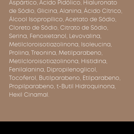
Aspártico, Ácido Pidólico, Hialuronato
de Sódio, Glicina, Alanina, Ácido Cítrico,
Álcool Isopropílico, Acetato de Sódio,
Cloreto de Sódio, Citrato de Sódio,
Serina, Fenoxietanol, Levovalina,
Metilcloroisotiazolinona, Isoleucina,
Prolina, Treonina, Metilparabeno,
Metilcloroisotiazolinona, Histidina,
Fenilalanina, Dipropilenoglicol,
Tocoferol, Butilparabeno, Etilparabeno,
Propilparabeno, t-Butil Hidroquinona,
Hexil Cinamal.