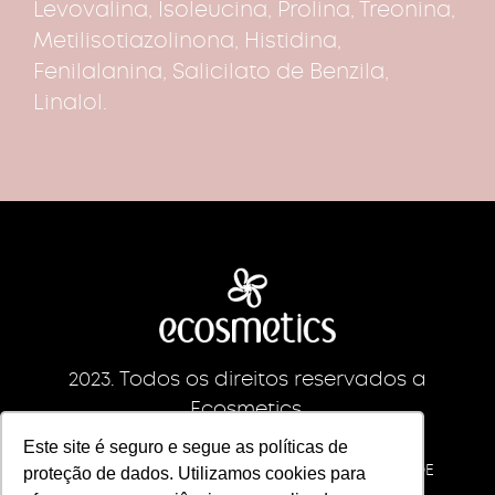
Levovalina, Isoleucina, Prolina, Treonina,
Metilisotiazolinona, Histidina,
Fenilalanina, Salicilato de Benzila,
Linalol.
2023. Todos os direitos reservados a
Ecosmetics.
CNPJ da empresa: 09213892/0001-83
Este site é seguro e segue as políticas de
ECS INDUSTRIA IMPORTACAO E EXPORTACAO DE
proteção de dados. Utilizamos cookies para