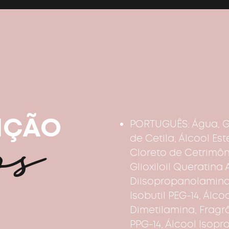
os
IÇÃO
PORTUGUÊS: Água, Gli
de Cetila, Álcool Est
Cloreto de Cetrimôni
Glioxiloil Queratin
Diisopropanolamino
Isobutil PEG-14, Álco
Dimetilamina, Fragrân
PPG-14, Álcool Isopro