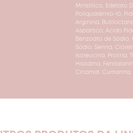
Miristílico, Edetato
Poliquatérnio-10, Pi
Arginina, Butiloctan
Aspártico, Ácido Pid
Benzoato de Sódio, G
Sódio, Serina, Clore
Isoleucina, Prolina, 
Histidina, Fenilalani
Cinamal, Cumarina, 