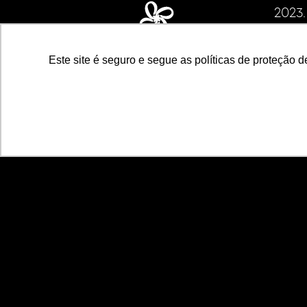
2023
CNPJ d
ECS I
Este site é seguro e segue as políticas de proteção d