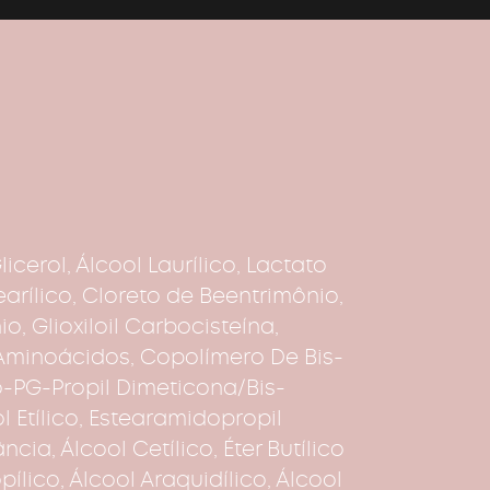
cerol, Álcool Laurílico, Lactato
earílico, Cloreto de Beentrimônio,
o, Glioxiloil Carbocisteína,
a Aminoácidos, Copolímero De Bis-
-PG-Propil Dimeticona/Bis-
ol Etílico, Estearamidopropil
cia, Álcool Cetílico, Éter Butílico
pílico, Álcool Araquidílico, Álcool