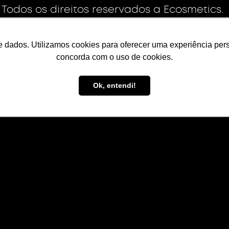
. Todos os direitos reservados a Ecosmetics.
a empresa: 09213892/0001-83
NDUSTRIA IMPORTACAO E EXPORTACAO DE COSMETICOS LTDA
e dados. Utilizamos cookies para oferecer uma experiência perso
concorda com o uso de cookies.
Lei Geral de Proteção de Dados
Política da Qualidade
Ok, entendi!