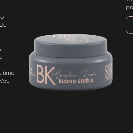
pr
 o
Ele
s.
e
última
e/ou