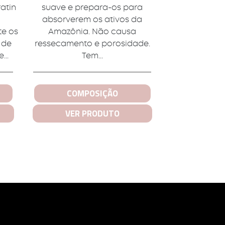
ratin
suave e prepara-os para
absorverem os ativos da
te os
Amazônia. Não causa
 de
ressecamento e porosidade.
...
Tem...
COMPOSIÇÃO
VER PRODUTO