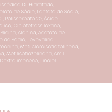
 Dissódico Di-Hidratado,
dolato de Sódio, Lactato de Sódio,
ol, Polissorbato 20, Ácido
ólico, Ciclotetrassiloxano,
licina, Alanina, Acetato de
to de Sódio, Levovalina,
Treonina, Metilcloroisotiazolinona,
na, Metilisotiazolinona, Amil
Dextrolimoneno, Linalol.