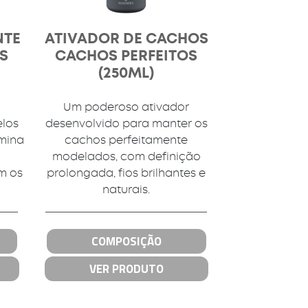
NTE
ATIVADOR DE CACHOS
S
CACHOS PERFEITOS
(250ML)
Um poderoso ativador
elos
desenvolvido para manter os
imina
cachos perfeitamente
modelados, com definição
m os
prolongada, fios brilhantes e
naturais.
COMPOSIÇÃO
VER PRODUTO