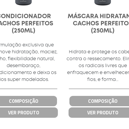
CONDICIONADOR
MÁSCARA HIDRATA
ACHOS PERFEITOS
CACHOS PERFEITO
(250ML)
(250ML)
rmulação exclusiva que
ove hidratação, maciez,
Hidrata e protege os cab
lho, flexibilidade natural,
contra o ressecamento. El
desembaraço,
os radicais livres que
dicionamento e deixa os
enfraquecem e envelhece
fios super modelados.
fios, e forma...
COMPOSIÇÃO
COMPOSIÇÃO
VER PRODUTO
VER PRODUTO