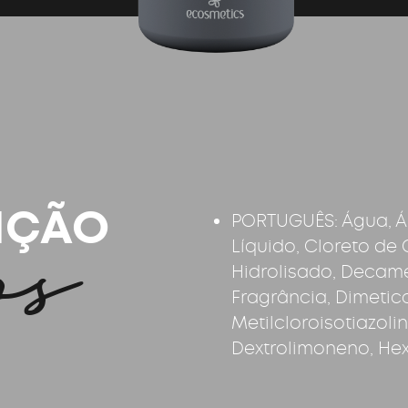
os
IÇÃO
PORTUGUÊS: Água, Ál
Líquido, Cloreto de
Hidrolisado, Decame
Fragrância, Dimetic
Metilcloroisotiazoli
Dextrolimoneno, Hexi