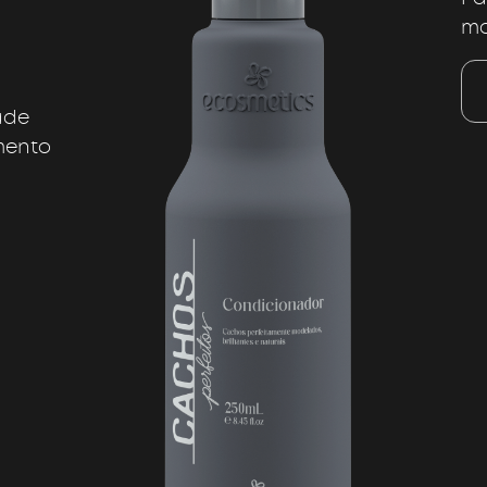
mo
dade
mento