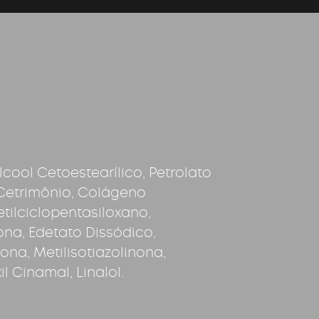
cool Cetoestearílico, Petrolato
 Cetrimônio, Colágeno
tilciclopentasiloxano,
ona, Edetato Dissódico,
nona, Metilisotiazolinona,
l Cinamal, Linalol.