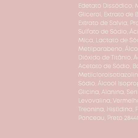
Edetato Dissódico, 
Glicerol, Extrato de
Extrato de Salvia, Pr
Sulfato de Sódio, Ác
Mica, Lactato de Sód
Metilparabeno, Álcoo
Dióxido de Titânio, 
Acetato de Sódio, B
Metilcloroisotiazoli
Sódio, Álcool Isopro
Glicina, Alanina, Ser
Levovalina, Vermelho
Treonina, Histidina,
Ponceau, Preto 28440,