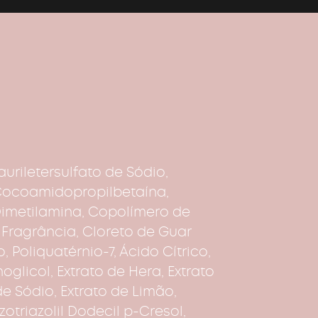
uriletersulfato de Sódio,
Cocoamidopropilbetaína,
Dimetilamina, Copolímero de
 Fragrância, Cloreto de Guar
, Poliquatérnio-7, Ácido Cítrico,
oglicol, Extrato de Hera, Extrato
de Sódio, Extrato de Limão,
zotriazolil Dodecil p-Cresol,