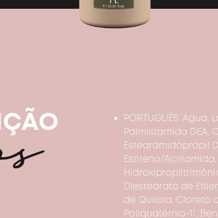
os
IÇÃO
PORTUGUÊS: Água, La
Palmistamida DEA, 
Estearamidopropil 
Estireno/Acrilamida,
Hidroxipropiltrimônio
Diestearato de Etilen
de Quilaia, Cloreto 
Poliquatérnio-11, Ben