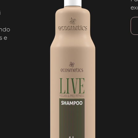
ex
i
ando
s e