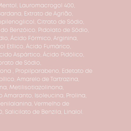
Mentol, Lauromacrogol 400,
 Bardana, Extrato de Agrião,
opilenoglicol, Citrato de Sódio,
ido Benzóico, Pidolato de Sódio,
io, Ácido Fórmico, Arginina,
l Etílico, Ácido Fumárico,
Ácido Aspártico, Ácido Pidólico,
orato de Sódio,
nona , Propilparabeno, Edetato de
pílico, Amarelo de Tartrazina,
ina, Metilisotiazolinona,
 Amaranto, Isoleucina, Prolina,
 Fenilalanina, Vermelho de
 Salicilato de Benzila, Linalol.